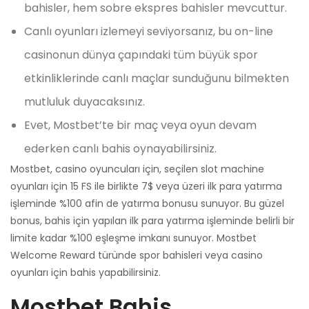
bahisler, hem sobre ekspres bahisler mevcuttur.
Canlı oyunları izlemeyi seviyorsanız, bu on-line
casinonun dünya çapındaki tüm büyük spor
etkinliklerinde canlı maçlar sunduğunu bilmekten
mutluluk duyacaksınız.
Evet, Mostbet’te bir maç veya oyun devam
ederken canlı bahis oynayabilirsiniz.
Mostbet, casino oyuncuları için, seçilen slot machine
oyunları için 15 FS ile birlikte 7$ veya üzeri ilk para yatırma
işleminde %100 afin de yatırma bonusu sunuyor. Bu güzel
bonus, bahis için yapılan ilk para yatırma işleminde belirli bir
limite kadar %100 eşleşme imkanı sunuyor. Mostbet
Welcome Reward türünde spor bahisleri veya casino
oyunları için bahis yapabilirsiniz.
Mostbet Bahis