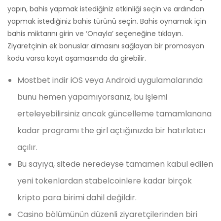
yapın, bahis yapmak istediğiniz etkinliği seçin ve ardından
yapmak istediğiniz bahis türünü seçin. Bahis oynamak için
bahis miktarını girin ve ‘Onayla’ seçeneğine tıklayın.
Ziyaretçinin ek bonuslar almasını sağlayan bir promosyon
kodu varsa kayıt aşamasında da girebilir.
Mostbet indir iOS veya Android uygulamalarında
bunu hemen yapamıyorsanız, bu işlemi
erteleyebilirsiniz ancak güncelleme tamamlanana
kadar programı the girl açtığınızda bir hatırlatıcı
açılır.
Bu sayıya, sitede neredeyse tamamen kabul edilen
yeni tokenlardan stabelcoinlere kadar birçok
kripto para birimi dahil değildir.
Casino bölümünün düzenli ziyaretçilerinden biri