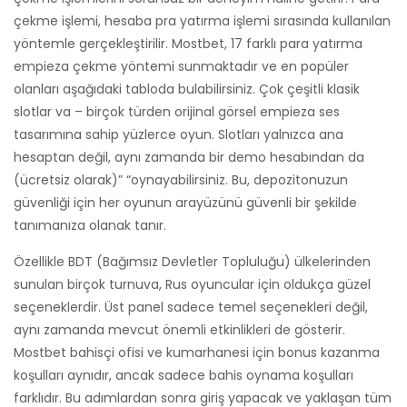
çekme işlemi, hesaba pra yatırma işlemi sırasında kullanılan
yöntemle gerçekleştirilir. Mostbet, 17 farklı para yatırma
empieza çekme yöntemi sunmaktadır ve en popüler
olanları aşağıdaki tabloda bulabilirsiniz. Çok çeşitli klasik
slotlar va – birçok türden orijinal görsel empieza ses
tasarımına sahip yüzlerce oyun. Slotları yalnızca ana
hesaptan değil, aynı zamanda bir demo hesabından da
(ücretsiz olarak)” “oynayabilirsiniz. Bu, depozitonuzun
güvenliği için her oyunun arayüzünü güvenli bir şekilde
tanımanıza olanak tanır.
Özellikle BDT (Bağımsız Devletler Topluluğu) ülkelerinden
sunulan birçok turnuva, Rus oyuncular için oldukça güzel
seçeneklerdir. Üst panel sadece temel seçenekleri değil,
aynı zamanda mevcut önemli etkinlikleri de gösterir.
Mostbet bahisçi ofisi ve kumarhanesi için bonus kazanma
koşulları aynıdır, ancak sadece bahis oynama koşulları
farklıdır. Bu adımlardan sonra giriş yapacak ve yaklaşan tüm