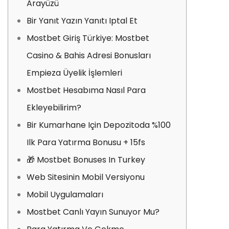
Arayüzü
Bir Yanıt Yazın Yanıtı Iptal Et
Mostbet Giriş Türkiye: Mostbet
Casino & Bahis Adresi Bonusları
Empieza Üyelik İşlemleri
Mostbet Hesabıma Nasıl Para
Ekleyebilirim?
Bir Kumarhane Için Depozitoda %100
Ilk Para Yatırma Bonusu + 15fs
🎁 Mostbet Bonuses In Turkey
Web Sitesinin Mobil Versiyonu
Mobil Uygulamaları
Mostbet Canlı Yayın Sunuyor Mu?