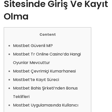
Sitesinde Giriş Ve Kayıt
Olma
Content
Mostbet Güvenli Mi?
Mostbet Tr Online Casino’da Hangi
Oyunlar Mevcuttur
Mostbet Çevrimiçi Kumarhanesi
Mostbet’te Kayıt Süreci
Mostbet Bahis Şirketi’nden Bonus
Teklifleri
Mostbet Uygulamasında Kullanıcı