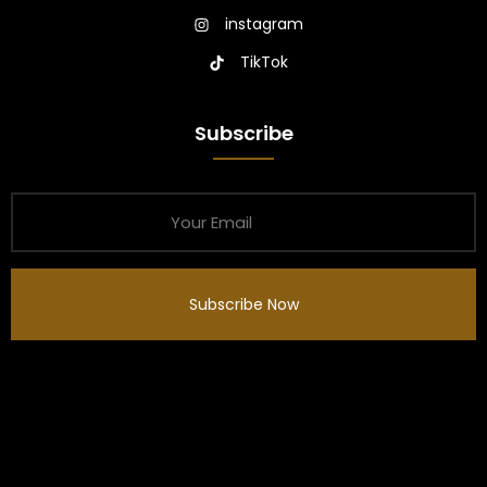
instagram
TikTok
Subscribe
Subscribe Now