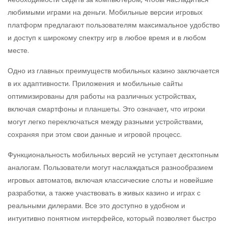
любимыми играми на деньги. Мобильные версии игровых
платформ предлагают пользователям максимальное удобство
и доступ к широкому спектру игр в любое время и в любом
месте.
Одно из главных преимуществ мобильных казино заключается
в их адаптивности. Приложения и мобильные сайты
оптимизированы для работы на различных устройствах,
включая смартфоны и планшеты. Это означает, что игроки
могут легко переключаться между разными устройствами,
сохраняя при этом свои данные и игровой процесс.
Функциональность мобильных версий не уступает десктопным
аналогам. Пользователи могут наслаждаться разнообразием
игровых автоматов, включая классические слоты и новейшие
разработки, а также участвовать в живых казино и играх с
реальными дилерами. Все это доступно в удобном и
интуитивно понятном интерфейсе, который позволяет быстро