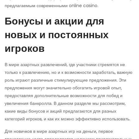
предлагаемым современными online casino.
Бонусы и акции для
новых и постоянных
игроков
В мире азартных развлечений, где участники стремятся не
только к развлечению, но и к возможности заработать, важную
роль играют различные стимулирующие предложения. Эти
предложения могут значительно обогатить игровой опыт,
предоставляя дополнительные возможности для побед и
увеличения банкролла. В данном разделе мы рассмотрим,
какие виды бонусов и акций предлагаются для разных
категорий игроков, и как их можно эффективно использовать.
Для новичков в мире азартных игр на деньги, первое