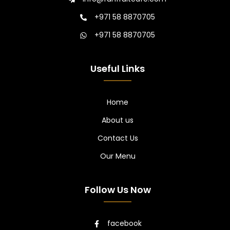
+971 58 8870705
+971 58 8870705
Useful Links
Home
About us
Contact Us
Our Menu
Follow Us Now
facebook