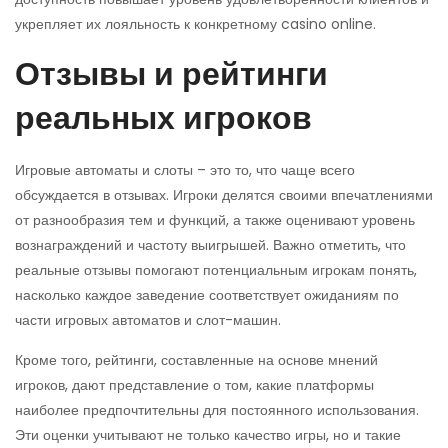
укрепляет их лояльность к конкретному casino online.
Отзывы и рейтинги
реальных игроков
Игровые автоматы и слоты – это то, что чаще всего
обсуждается в отзывах. Игроки делятся своими впечатлениями
от разнообразия тем и функций, а также оценивают уровень
вознаграждений и частоту выигрышей. Важно отметить, что
реальные отзывы помогают потенциальным игрокам понять,
насколько каждое заведение соответствует ожиданиям по
части игровых автоматов и слот-машин.
Кроме того, рейтинги, составленные на основе мнений
игроков, дают представление о том, какие платформы
наиболее предпочтительны для постоянного использования.
Эти оценки учитывают не только качество игры, но и такие