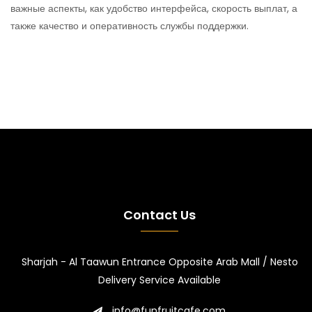
важные аспекты, как удобство интерфейса, скорость выплат, а
также качество и оперативность службы поддержки.
Contact Us
Sharjah - Al Taawun Entrance Opposite Arab Mall / Nesto
Delivery Service Available
info@funfruitcafe.com