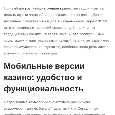
При выборе
крупнейшие онлайн казино
места для игры на
деньги, игроки часто обращают внимание на разнообразие
доступных платежных методов. В современном мире casino
online предлагают широкий спектр опций, начиная от
традиционных кредитных карт и заканчивая электронными
кошельками и криптовалютами. Каждый из этих методов имеет
свои преимущества и недостатки, особенно когда речь идет о
времени обработки транзакций.
Мобильные версии
казино: удобство и
функциональность
Современные технологии значительно расширили
возможности для любителей азартных игр. Сегодня нет
необходимости сидеть за компьютером, чтобы насладиться