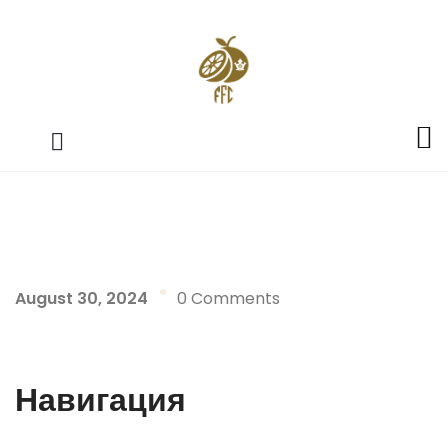
August 30, 2024
0 Comments
Навигация