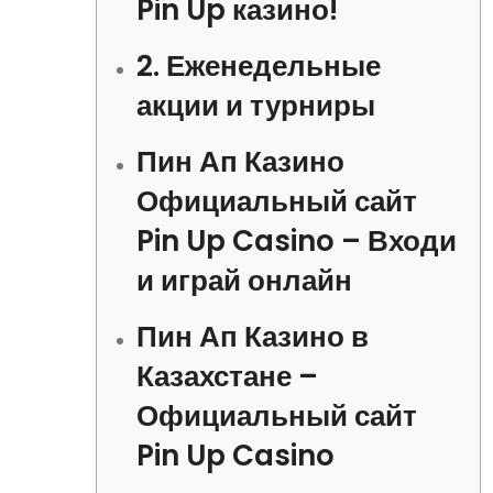
Pin Up казино!
2. Еженедельные
акции и турниры
Пин Ап Казино
Официальный сайт
Pin Up Casino – Входи
и играй онлайн
Пин Ап Казино в
Казахстане –
Официальный сайт
Pin Up Casino