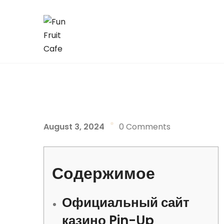
August 3, 2024
0 Comments
Содержимое
Официальный сайт
казино Pin-Up