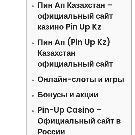
Пин Ап Казахстан –
официальный сайт
казино Pin Up Kz
Пин Ап (Pin Up Kz)
Казахстан
официальный сайт
Онлайн-слоты и игры
Бонусы и акции
Pin-Up Casino –
Официальный сайт в
России