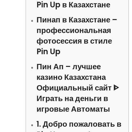
Pin Up в Казахстане
Пинап в Казахстане –
профессиональная
фотосессия в стиле
Pin Up
Пин Ап – лучшее
казино Казахстана
Официальный сайт ᐈ
Играть на деньги в
игровые Автоматы
1. Добро пожаловать в