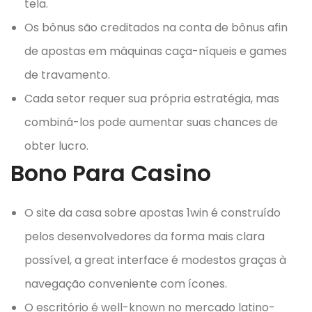
tela.
Os bônus são creditados na conta de bônus afin
de apostas em máquinas caça-níqueis e games
de travamento.
Cada setor requer sua própria estratégia, mas
combiná-los pode aumentar suas chances de
obter lucro.
Bono Para Casino
O site da casa sobre apostas 1win é construído
pelos desenvolvedores da forma mais clara
possível, a great interface é modestos graças à
navegação conveniente com ícones.
O escritório é well-known no mercado latino-