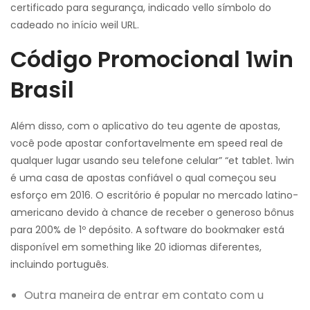
certificado para segurança, indicado vello símbolo do
cadeado no início weil URL.
Código Promocional 1win
Brasil
Além disso, com o aplicativo do teu agente de apostas,
você pode apostar confortavelmente em speed real de
qualquer lugar usando seu telefone celular” “et tablet. 1win
é uma casa de apostas confiável o qual começou seu
esforço em 2016. O escritório é popular no mercado latino-
americano devido à chance de receber o generoso bônus
para 200% de 1º depósito. A software do bookmaker está
disponível em something like 20 idiomas diferentes,
incluindo português.
Outra maneira de entrar em contato com u