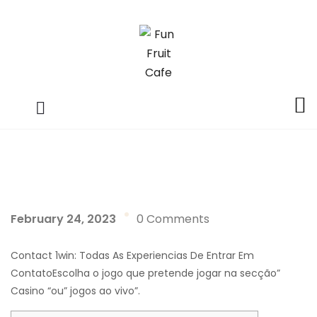
February 24, 2023
0 Comments
Contact 1win: Todas As Experiencias De Entrar Em
Contato
Escolha o jogo que pretende jogar na secção”
Casino “ou” jogos ao vivo”.