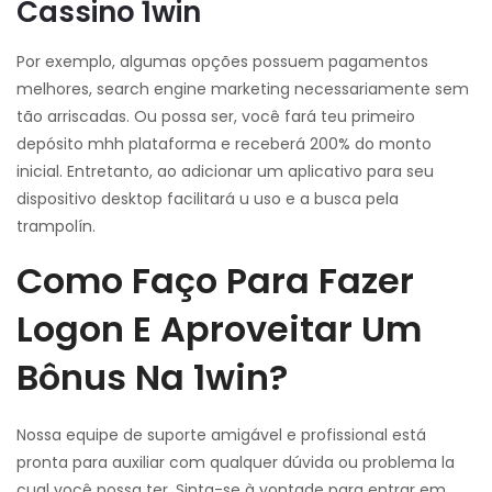
Cassino 1win
Por exemplo, algumas opções possuem pagamentos
melhores, search engine marketing necessariamente sem
tão arriscadas. Ou possa ser, você fará teu primeiro
depósito mhh plataforma e receberá 200% do monto
inicial. Entretanto, ao adicionar um aplicativo para seu
dispositivo desktop facilitará u uso e a busca pela
trampolín.
Como Faço Para Fazer
Logon E Aproveitar Um
Bônus Na 1win?
Nossa equipe de suporte amigável e profissional está
pronta para auxiliar com qualquer dúvida ou problema la
cual você possa ter. Sinta-se à vontade para entrar em