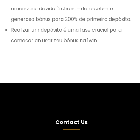
americano devido à chance de receber o
generoso bônus para 200% de primeiro depósito.
Realizar um depósito é uma fase crucial para
começar an usar teu bônus na 1win.
Contact Us