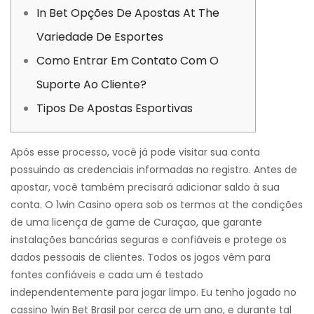
In Bet Opções De Apostas At The
Variedade De Esportes
Como Entrar Em Contato Com O
Suporte Ao Cliente?
Tipos De Apostas Esportivas
Após esse processo, você já pode visitar sua conta
possuindo as credenciais informadas no registro. Antes de
apostar, você também precisará adicionar saldo à sua
conta. O 1win Casino opera sob os termos at the condições
de uma licença de game de Curaçao, que garante
instalações bancárias seguras e confiáveis ​​e protege os
dados pessoais de clientes. Todos os jogos vêm para
fontes confiáveis ​​e cada um é testado
independentemente para jogar limpo. Eu tenho jogado no
cassino 1win Bet Brasil por cerca de um ano, e durante tal