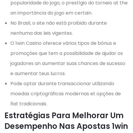
popularidade do jogo, o prestígio do torneio at the
an importância do jogo em certain.
No Brasil, o site não está proibido durante
nenhuma das leis vigentes.
O 1win Casino oferece vários tipos de bônus e
promoções que tem a possibilidade de ajudar os
jogadores an aumentar suas chances de sucesso
e aumentar teus lucros.
Pode optar durante transaccionar utilizando
moedas criptográficas modernas et opções de
fiat tradicionais.
Estratégias Para Melhorar Um
Desempenho Nas Apostas 1win