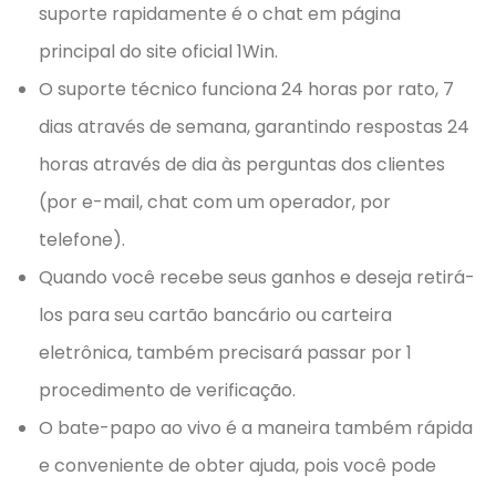
suporte rapidamente é o chat em página
principal do site oficial 1Win.
O suporte técnico funciona 24 horas por rato, 7
dias através de semana, garantindo respostas 24
horas através de dia às perguntas dos clientes
(por e-mail, chat com um operador, por
telefone).
Quando você recebe seus ganhos e deseja retirá-
los para seu cartão bancário ou carteira
eletrônica, também precisará passar por 1
procedimento de verificação.
O bate-papo ao vivo é a maneira também rápida
e conveniente de obter ajuda, pois você pode