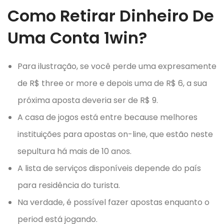
Como Retirar Dinheiro De
Uma Conta 1win?
Para ilustração, se você perde uma expresamente
de R$ three or more e depois uma de R$ 6, a sua
próxima aposta deveria ser de R$ 9.
A casa de jogos está entre because melhores
instituições para apostas on-line, que estão neste
sepultura há mais de 10 anos.
A lista de serviços disponíveis depende do país
para residência do turista.
Na verdade, é possível fazer apostas enquanto o
period está jogando.