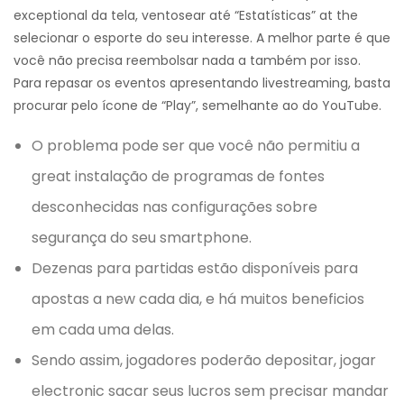
exceptional da tela, ventosear até “Estatísticas” at the
selecionar o esporte do seu interesse. A melhor parte é que
você não precisa reembolsar nada a também por isso.
Para repasar os eventos apresentando livestreaming, basta
procurar pelo ícone de “Play”, semelhante ao do YouTube.
O problema pode ser que você não permitiu a
great instalação de programas de fontes
desconhecidas nas configurações sobre
segurança do seu smartphone.
Dezenas para partidas estão disponíveis para
apostas a new cada dia, e há muitos beneficios
em cada uma delas.
Sendo assim, jogadores poderão depositar, jogar
electronic sacar seus lucros sem precisar mandar