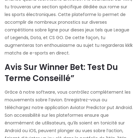
tu trouveras une section spécifique dédiée aux rome sur
les sports électroniques. Cette plateforme lo permet de
accomplir de nombreux pronostics sur diverses
compétitions sobre ligne pour dieses jeux tels que League
of Legends, Dota, et CS GO. De cette façon, tu
augmenteras ton enthousiasme au sujet tu regarderas kklk
matchs de e-sports en direct.
Avis Sur Winner Bet: Test Du
Terme Conseillé”
Grâce à notre software, vous contrôlez complétement les
mouvements sobre l’avion. Enregistrez-vous ou
téléchargez notre application Aviator Predictor put Android.
Son accessibilité sur les plateformes ensure que
énormément de utilisateurs, qu’ils soient en tonicité sur
Android ou iOS, peuvent plonger au vues sobre l’action,