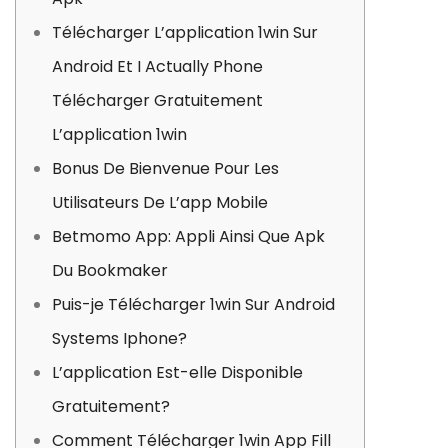
Télécharger L’application 1win Sur
Android Et I Actually Phone
Télécharger Gratuitement
L’application 1win
Bonus De Bienvenue Pour Les
Utilisateurs De L’app Mobile
Betmomo App: Appli Ainsi Que Apk
Du Bookmaker
Puis-je Télécharger 1win Sur Android
Systems Iphone?
L’application Est-elle Disponible
Gratuitement?
Comment Télécharger 1win App Fill