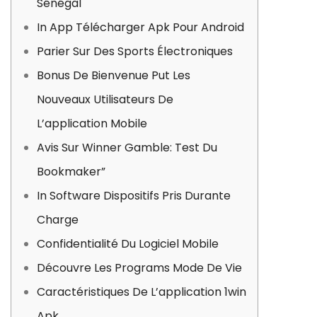
Sénégal
In App Télécharger Apk Pour Android
Parier Sur Des Sports Électroniques
Bonus De Bienvenue Put Les
Nouveaux Utilisateurs De
L’application Mobile
Avis Sur Winner Gamble: Test Du
Bookmaker”
In Software Dispositifs Pris Durante
Charge
Confidentialité Du Logiciel Mobile
Découvre Les Programs Mode De Vie
Caractéristiques De L’application 1win
Apk