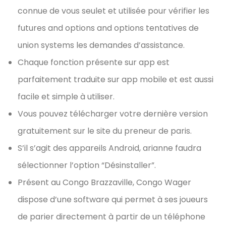
connue de vous seulet et utilisée pour vérifier les
futures and options and options tentatives de
union systems les demandes d’assistance.
Chaque fonction présente sur app est
parfaitement traduite sur app mobile et est aussi
facile et simple à utiliser.
Vous pouvez télécharger votre dernière version
gratuitement sur le site du preneur de paris.
S’il s’agit des appareils Android, arianne faudra
sélectionner l’option “Désinstaller”.
Présent au Congo Brazzaville, Congo Wager
dispose d’une software qui permet à ses joueurs
de parier directement à partir de un téléphone