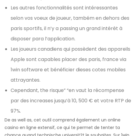
Les autres fonctionnalités sont intéressantes
selon vos voeux de joueur, também en dehors des
paris sportifs, il n’y a passing un grand intérêt à
disposer para l’application.
Les joueurs canadiens qui possèdent des appareils
Apple sont capables placer des paris, france via
1win software et bénéficier dieses cotes mobiles
attrayantes.
Cependant, the risque” “en vaut la récompense
par des increases jusqu’à 10, 500 € et votre RTP de
97%.
De as well as, cet outil comprend également un online
casino en ligne extensif, ce qui te permet de tenter ta
chance quand technische universit?t le souhaites. Sur 1win,