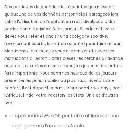
Des politiques de confidentialité strictes garantissent
qu’aucune de vos données personnelles partagées lors
sobre l’utilisation de l’application n’est divulguée à des
parties non autorisées. Si les joueurs êtes inscrit, vous
devez vous relier et choisir una catégorie sportive,
l’événement sportif, le match ou autre pour faire un pari.
Mentionnez le raide que vous allez miser et suivez les
instructions à l’écran. Faites dieses recherches à l’avance
pour en savoir plus sur votre sport, les joueurs et d’autres
faits importants. Nous sommes heureux de les joueurs
présenter les paris mobiles au plus haut niveau sobre
confort. Il est disponible dans sobre nombreux pays, dont
l’Afrique, l’Inde, votre Pakistan, les États-Unis et d’autres
1win
.
L’ application 1Win iOS peut être utilisée sur une
large gamme d’appareils Apple.