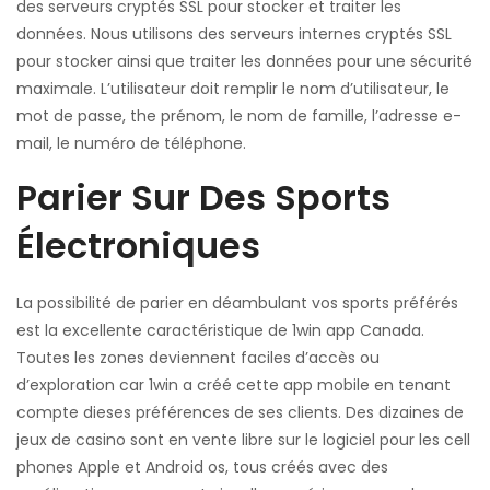
des serveurs cryptés SSL pour stocker et traiter les
données. Nous utilisons des serveurs internes cryptés SSL
pour stocker ainsi que traiter les données pour une sécurité
maximale. L’utilisateur doit remplir le nom d’utilisateur, le
mot de passe, the prénom, le nom de famille, l’adresse e-
mail, le numéro de téléphone.
Parier Sur Des Sports
Électroniques
La possibilité de parier en déambulant vos sports préférés
est la excellente caractéristique de 1win app Canada.
Toutes les zones deviennent faciles d’accès ou
d’exploration car 1win a créé cette app mobile en tenant
compte dieses préférences de ses clients. Des dizaines de
jeux de casino sont en vente libre sur le logiciel pour les cell
phones Apple et Android os, tous créés avec des