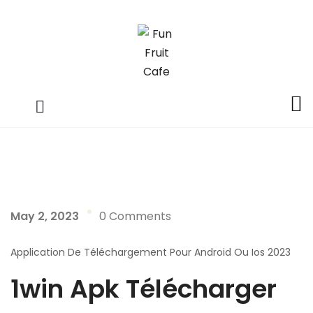
May 2, 2023
0 Comments
Application De Téléchargement Pour Android Ou Ios 2023
1win Apk Télécharger