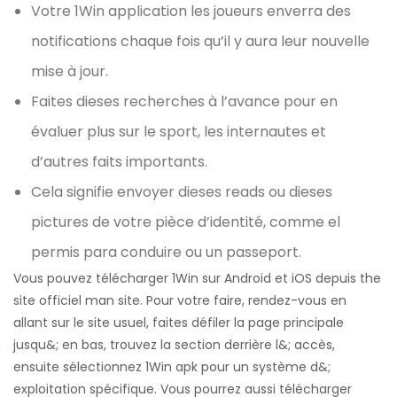
Votre 1Win application les joueurs enverra des
notifications chaque fois qu’il y aura leur nouvelle
mise à jour.
Faites dieses recherches à l’avance pour en
évaluer plus sur le sport, les internautes et
d’autres faits importants.
Cela signifie envoyer dieses reads ou dieses
pictures de votre pièce d’identité, comme el
permis para conduire ou un passeport.
Vous pouvez télécharger 1Win sur Android et iOS depuis the
site officiel man site. Pour votre faire, rendez-vous en
allant sur le site usuel, faites défiler la page principale
jusqu&; en bas, trouvez la section derrière l&; accès,
ensuite sélectionnez 1Win apk pour un système d&;
exploitation spécifique. Vous pourrez aussi télécharger