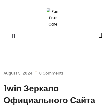
August 5, 2024
0 Comments
1win Зеркало
Официального Сайта