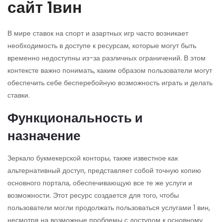
сайт 1вин
В мире ставок на спорт и азартных игр часто возникает
необходимость в доступе к ресурсам, которые могут быть
временно недоступны из-за различных ограничений. В этом
контексте важно понимать, каким образом пользователи могут
обеспечить себе бесперебойную возможность играть и делать
ставки.
Функциональность и
назначение
Зеркало букмекерской конторы, также известное как
альтернативный доступ, представляет собой точную копию
основного портала, обеспечивающую все те же услуги и
возможности. Этот ресурс создается для того, чтобы
пользователи могли продолжать пользоваться услугами 1 вин,
несмотря на возможные проблемы с доступом к основному