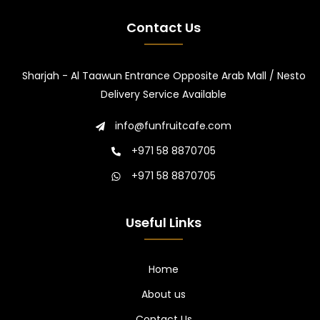
Contact Us
Sharjah - Al Taawun Entrance Opposite Arab Mall / Nesto
Delivery Service Available
info@funfruitcafe.com
+971 58 8870705
+971 58 8870705
Useful Links
Home
About us
Contact Us