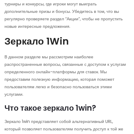
турниры и конкурсы, где игроки могут выиграть
дополнительные призы и бонусы. Убедитесь в том, что вы
регулярно проверяете раздел “Акции”, чтобы не пропустить
новые интересные предложения.
Зеркало 1Win
В данном разделе мы рассмотрим наиболее
распространенные вопросы, связанные с доступом к услугам
определенного онлайн-платформы для ставок. Мы
предоставим полезную информацию, которая поможет
пользователям легко и безопасно пользоваться этими
услугами.
Что такое зеркало 1win?
Зеркало 1win представляет собой альтернативный URL,
который позволяет пользователям получить доступ к той же