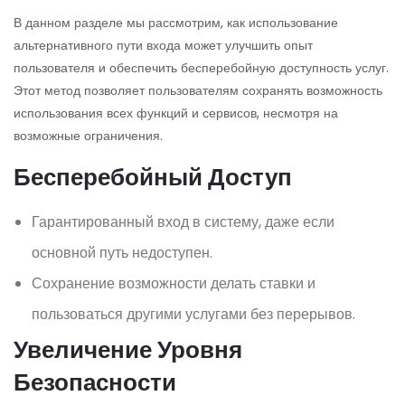
В данном разделе мы рассмотрим, как использование
альтернативного пути входа может улучшить опыт
пользователя и обеспечить бесперебойную доступность услуг.
Этот метод позволяет пользователям сохранять возможность
использования всех функций и сервисов, несмотря на
возможные ограничения.
Бесперебойный Доступ
Гарантированный вход в систему, даже если
основной путь недоступен.
Сохранение возможности делать ставки и
пользоваться другими услугами без перерывов.
Увеличение Уровня
Безопасности