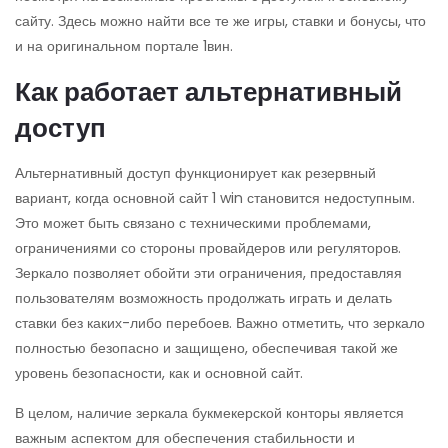
сайту. Здесь можно найти все те же игры, ставки и бонусы, что
и на оригинальном портале 1вин.
Как работает альтернативный
доступ
Альтернативный доступ функционирует как резервный
вариант, когда основной сайт 1 win становится недоступным.
Это может быть связано с техническими проблемами,
ограничениями со стороны провайдеров или регуляторов.
Зеркало позволяет обойти эти ограничения, предоставляя
пользователям возможность продолжать играть и делать
ставки без каких-либо перебоев. Важно отметить, что зеркало
полностью безопасно и защищено, обеспечивая такой же
уровень безопасности, как и основной сайт.
В целом, наличие зеркала букмекерской конторы является
важным аспектом для обеспечения стабильности и