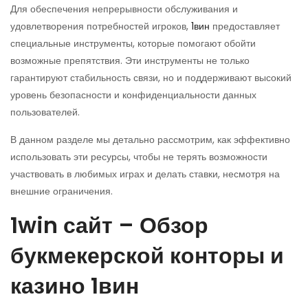
Для обеспечения непрерывности обслуживания и
удовлетворения потребностей игроков,
1вин
предоставляет
специальные инструменты, которые помогают обойти
возможные препятствия. Эти инструменты не только
гарантируют стабильность связи, но и поддерживают высокий
уровень безопасности и конфиденциальности данных
пользователей.
В данном разделе мы детально рассмотрим, как эффективно
использовать эти ресурсы, чтобы не терять возможности
участвовать в любимых играх и делать ставки, несмотря на
внешние ограничения.
1win сайт – Обзор
букмекерской конторы и
казино 1вин